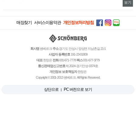
보기
매장찾기
서비스이용약관
개인정보처리방침
회사명
쉔베르크
주소
경기도 안성시 양성면 지남촌길 21-1
사업자 등록번호
191-23-01809
대표
한정은
전화
031-671-7778
팩스
031-677-3779
통신판매업신고번호
제 2024-경기안성-0374호
개인정보 보호책임자
한정은
Copyright © 2001-2013 쉔베르크. All Rights Reserved.
상단으로
PC 버전으로 보기
|