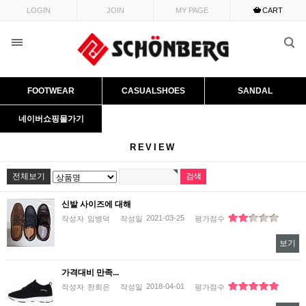
LOGIN
JOIN
MY PAGE
CART
FOOTWEAR
CASUALSHOES
SANDAL
네이버쇼핑몰가기
REVIEW
전체보기
신발 사이즈에 대해
2021-03-25
작성자
임병덕
작성일
평가점수
보기
가격대비 만족...
2018-04-01
작성자
한희은
작성일
평가점수