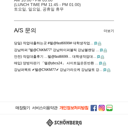
AM 10:00 - PM 05:00
(LUNCH TIME PM 11:45 - PM 01:00)
토요일, 일요일, 공휴일 휴무
A/S 문의
더보기
당일) 작업대출하는곳 #텔@fast6699# 대학생작업…
강남하퍼 ⸢텔@CNKM77⸣ 강남하이퍼블릭 강남블랜딩 …
안전) 작업대출후기 …텔@fast6699… 대학생작업대…
매입) 양방자판기 「텔@ybcs24」 사이트잃은돈반환 …
강남퍼펙트 ✔텔@CNKM77✔ 강남가라오케 강남달토 강…
매장찾기
서비스이용약관
개인정보처리방침